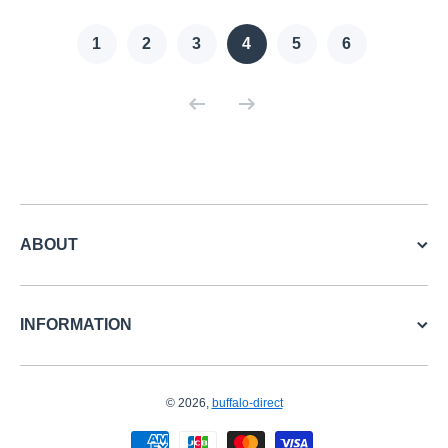
1
2
3
4
5
6
ABOUT
INFORMATION
© 2026,
buffalo-direct
お支払い方法