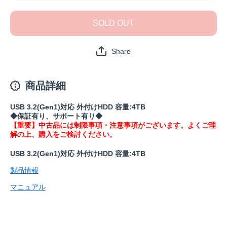
品》HD-
品》HD-
EDS4U3-
EDS4U3-
BC(保証
BC(保証
SOLD OUT
1年)の数
1年)の数
量を減ら
量を増や
す
す
Share
商品詳細
USB 3.2(Gen1)対応 外付けHDD 容量:4TB
◆保証有り、サポート有り◆
【重要】中古品には制限事項・注意事項がございます。よくご理
解の上、購入をご検討ください。
USB 3.2(Gen1)対応 外付けHDD 容量:4TB
製品情報
マニュアル