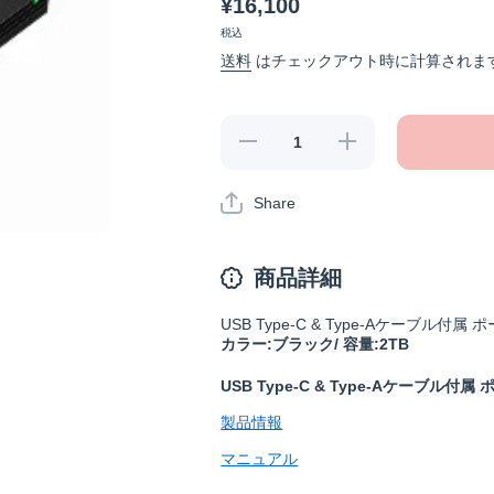
¥16,100
税込
送料
はチェックアウト時に計算されま
【みまも
【みまも
り合図キ
り合図キ
ャンペー
ャンペー
ン】HD-
ン】HD-
Share
PGAC2U3-
PGAC2U3-
BAの数量
BAの数量
を減らす
を増やす
商品詳細
USB Type-C & Type-Aケーブル付属
カラー:ブラック/ 容量:2TB
USB Type-C & Type-Aケーブル付属
製品情報
マニュアル