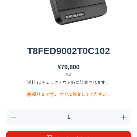
メディア 1 をモーダルで開く
T8FED9002T0C102
¥79,800
税込
送料
はチェックアウト時に計算されます。
残り 2 です。 すぐに注文してください！
T8FED9002T0C102
T8FED90
の数量を減らす
の数量