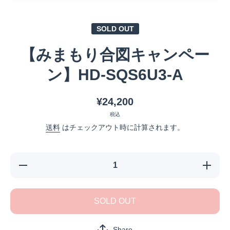
メディア 1 をモーダルで開く
SOLD OUT
【みまもり合図キャンペー
ン】HD-SQS6U3-A
¥24,200
税込
送料
はチェックアウト時に計算されます。
【みまも
【みまも
り合図キ
り合図キ
ャンペー
ャンペー
ン】HD-
ン】HD-
SQS6U3-
SQS6U3-
SOLD OUT
Aの数量
Aの数量
を減らす
を増やす
Share