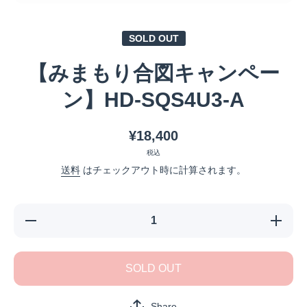
メディア 1 をモーダルで開く
SOLD OUT
【みまもり合図キャンペー
ン】HD-SQS4U3-A
¥18,400
税込
送料
はチェックアウト時に計算されます。
【みまも
【みまも
り合図キ
り合図キ
ャンペー
ャンペー
ン】HD-
ン】HD-
SQS4U3-
SQS4U3-
SOLD OUT
Aの数量
Aの数量
を減らす
を増やす
Share