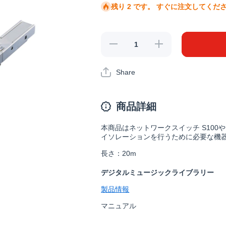
残り 2 です。 すぐに注文してくだ
OP-
OP-
S100/200
S100/200
の数量を
の数量を
減らす
増やす
Share
商品詳細
本商品はネットワークスイッチ S100や
イソレーションを行うために必要な機
長さ：20m
デジタルミュージックライブラリー
製品情報
マニュアル