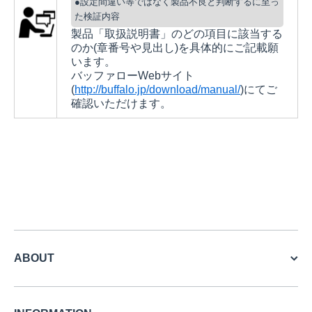
●設定間違い等ではなく製品不良と判断するに至っ
た検証内容
製品「取扱説明書」のどの項目に該当する
のか(章番号や見出し)を具体的にご記載願
います。
バッファローWebサイト
(
http://buffalo.jp/download/manual/
)にてご
確認いただけます。
ABOUT