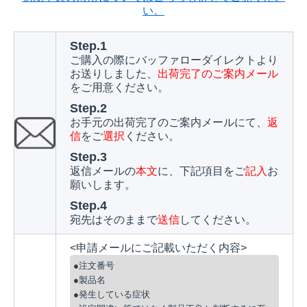
い。
Step.1
ご購入の際にバッファローダイレクトより
お送りしました、
出荷完了のご案内メール
をご用意ください。
Step.2
お手元の出荷完了のご案内メールにて、
返
信
をご
選択
ください。
Step.3
返信メールの
本文
に、下記項目をご
記入
お
願いします。
Step.4
宛先はそのままで
送信
してください。
<申請メールにご記載いただく内容>
●注文番号
●製品名
●発生している症状