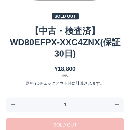
メディア 1 をモーダルで開く
SOLD OUT
【中古・検査済】
WD80EFPX-XXC4ZNX(保証
30日)
¥18,800
税込
送料
はチェックアウト時に計算されます。
【中古・検
【中古
査済】
査済
WD80EFPX-
WD80EF
XXC4ZNX(保
XXC4ZN
証30日)の数
証30日)
SOLD OUT
量を減らす
量を増