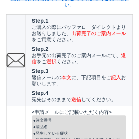
い。
Step.1
ご購入の際にバッファローダイレクトより
お送りしました、
出荷完了のご案内メール
をご用意ください。
Step.2
お手元の出荷完了のご案内メールにて、
返
信
をご
選択
ください。
Step.3
返信メールの
本文
に、下記項目をご
記入
お
願いします。
Step.4
宛先はそのままで
送信
してください。
<申請メールにご記載いただく内容>
●注文番号
●製品名
●発生している症状