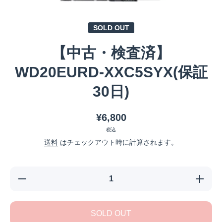
メディア 1 をモーダルで開く
SOLD OUT
【中古・検査済】
WD20EURD-XXC5SYX(保証
30日)
¥6,800
税込
送料
はチェックアウト時に計算されます。
【中古・検査
【中古・
済】
済】
WD20EURD-
WD20EU
XXC5SYX(保
XXC5SY
証30日)の数
証30日)
SOLD OUT
量を減らす
量を増