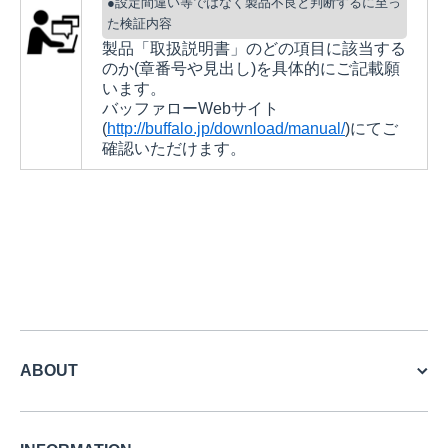
●設定間違い等ではなく製品不良と判断するに至っ
た検証内容
製品「取扱説明書」のどの項目に該当する
のか(章番号や見出し)を具体的にご記載願
います。
バッファローWebサイト
(
http://buffalo.jp/download/manual/
)にてご
確認いただけます。
ABOUT