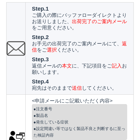
Step.1
ご購入の際にバッファローダイレクトより
お送りしました、
出荷完了のご案内メール
をご用意ください。
Step.2
お手元の出荷完了のご案内メールにて、
返
信
をご
選択
ください。
Step.3
返信メールの
本文
に、下記項目をご
記入
お
願いします。
Step.4
宛先はそのままで
送信
してください。
<申請メールにご記載いただく内容>
●注文番号
●製品名
●発生している症状
●設定間違い等ではなく製品不良と判断するに至っ
た検証内容