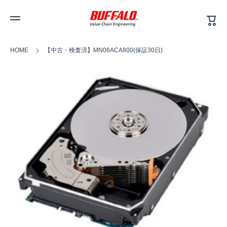
カ
コンテンツへスキップ
ー
ト
HOME
【中古・検査済】MN06ACA800(保証30日)
商品情報へスキップ