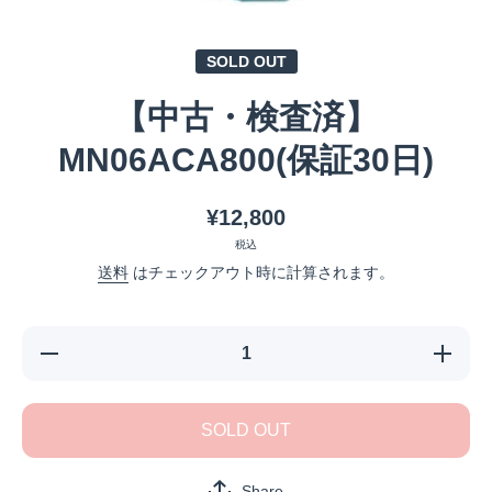
メディア 1 をモーダルで開く
SOLD OUT
【中古・検査済】
MN06ACA800(保証30日)
¥12,800
税込
送料
はチェックアウト時に計算されます。
【中古・検査
【中古
済】
済
MN06ACA800(保
MN06AC
証30日)の数量を
証30日)
SOLD OUT
減らす
増や
Share