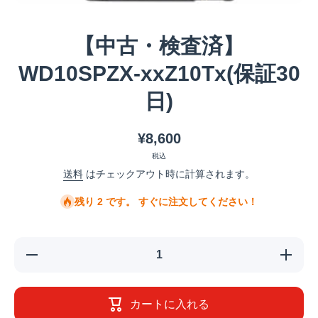
メディア 1 をモーダルで開く
【中古・検査済】
WD10SPZX-xxZ10Tx(保証30
日)
¥8,600
税込
送料
はチェックアウト時に計算されます。
残り 2 です。 すぐに注文してください！
【中古・検
【中古
査済】
査済
WD10SPZX-
WD10SP
xxZ10Tx(保
xxZ10Tx
証30日)の数
証30日)
カートに入れる
量を減らす
量を増