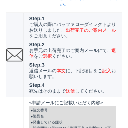
い。
Step.1
ご購入の際にバッファローダイレクトより
お送りしました、
出荷完了のご案内メール
をご用意ください。
Step.2
お手元の出荷完了のご案内メールにて、
返
信
をご
選択
ください。
Step.3
返信メールの
本文
に、下記項目をご
記入
お
願いします。
Step.4
宛先はそのままで
送信
してください。
<申請メールにご記載いただく内容>
●注文番号
●製品名
●発生している症状