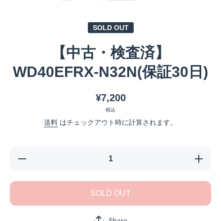
メディア 1 をモーダルで開く
SOLD OUT
【中古・検査済】
WD40EFRX-N32N(保証30日)
¥7,200
税込
送料
はチェックアウト時に計算されます。
【中古・検
【中古
査済】
査済
WD40EFRX-
WD40EF
N32N(保証
N32N(
30日)の数量
30日)の
SOLD OUT
を減らす
を増や
Share