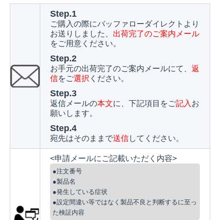
Step.1
ご購入の際にバッファローダイレクトより
お送りしました、
出荷完了のご案内メール
をご用意ください。
Step.2
お手元の出荷完了のご案内メールにて、
返
信
をご
選択
ください。
Step.3
返信メールの
本文
に、下記項目をご
記入
お
願いします。
Step.4
宛先はそのままで
送信
してください。
<申請メールにご記載いただく内容>
●注文番号
●製品名
●発生している症状
●設定間違い等ではなく製品不良と判断するに至っ
た検証内容