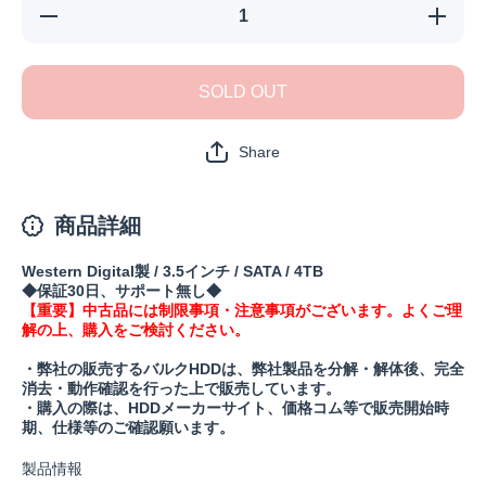
【中古・検
【中古
査済】
査済
WD40EZRX-
WD40EZ
xxSPEB(保
xxSPEB
証30日)の数
証30日)
SOLD OUT
量を減らす
量を増
Share
商品詳細
Western Digital製 / 3.5インチ / SATA / 4TB
◆保証30日、サポート無し◆
【重要】中古品には制限事項・注意事項がございます。よくご理
解の上、購入をご検討ください。
・弊社の販売するバルクHDDは、弊社製品を分解・解体後、完全
消去・動作確認を行った上で販売しています。
・購入の際は、HDDメーカーサイト、価格コム等で販売開始時
期、仕様等のご確認願います。
製品情報