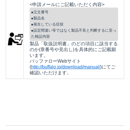
<申請メールにご記載いただく内容>
●注文番号
●製品名
●発生している症状
●設定間違い等ではなく製品不良と判断するに至っ
た検証内容
製品「取扱説明書」のどの項目に該当する
のか(章番号や見出し)を具体的にご記載願
います。
バッファローWebサイト
(
http://buffalo.jp/download/manual/
)にてご
確認いただけます。