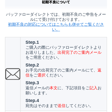
バッファローダイレクトでは、初期不良のご申告をメー
ルにて受け付けております。
初期不良の対応についてはこちらも併せてご覧くださ
い。
Step.1
ご購入の際にバッファローダイレクトより
お送りしました、
出荷完了のご案内メール
をご用意ください。
Step.2
お手元の出荷完了のご案内メールにて、
返
信
をご
選択
ください。
Step.3
返信メールの
本文
に、下記項目をご
記入
お
願いします。
Step.4
宛先はそのままで
送信
してください。