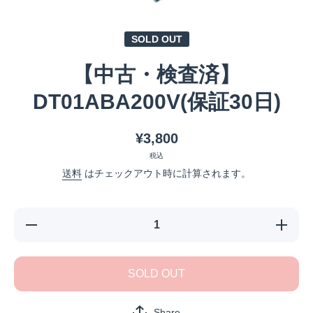
メディア 1 をモーダルで開く
SOLD OUT
【中古・検査済】
DT01ABA200V(保証30日)
¥3,800
税込
送料
はチェックアウト時に計算されます。
【中古・検査済】
【中古・
DT01ABA200V(保
DT01AB
証30日)の数量を
証30日
減らす
増
SOLD OUT
Share