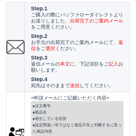
Step.1
ご購入の際にバッファローダイレクトより
お送りしました、
出荷完了のご案内メール
をご用意ください。
Step.2
お手元の出荷完了のご案内メールにて、
返
信
をご
選択
ください。
Step.3
返信メールの
本文
に、下記項目をご
記入
お
願いします。
Step.4
宛先はそのままで
送信
してください。
<申請メールにご記載いただく内容>
●注文番号
●製品名
●発生している症状
●設定間違い等ではなく製品不良と判断するに至っ
た検証内容