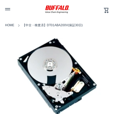
カ
コンテンツへスキップ
ー
ト
HOME
【中古・検査済】DT01ABA200V(保証30日)
商品情報へスキップ