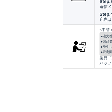
Step.
返信メ
Step.
宛先は
<申請
●注文
●製品
●発生
●設定
製品「
バッフ