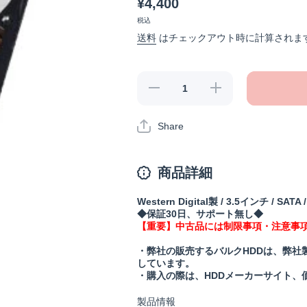
¥4,400
税込
送料
はチェックアウト時に計算されま
【中古・検
【中古・検
査済】
査済】
WD10EADS-
WD10EADS-
22M2B0(保
22M2B0(保
Share
証30日)の数
証30日)の数
量を減らす
量を増やす
商品詳細
Western Digital製 / 3.5インチ / SATA 
◆保証30日、サポート無し◆
【重要】中古品には制限事項・注意事
・弊社の販売するバルクHDDは、弊社
しています。
・購入の際は、HDDメーカーサイト、
製品情報