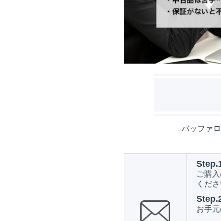
バッファロ
Step.
ご購入
くださ
Step.
お手元