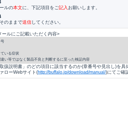
3
ールの
本文
に、下記項目をご
記入
お願いします。
4
そのままで
送信
してください。
メールにご記載いただく内容>
番号
名
している症状
間違い等ではなく製品不良と判断するに至った検証内容
取扱説明書」のどの項目に該当するのか(章番号や見出し)を具
ァローWebサイト(
http://buffalo.jp/download/manual/
)にてご確