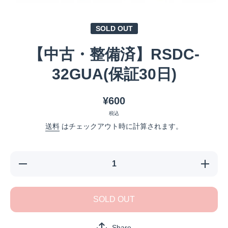
メディア 1 をモーダルで開く
SOLD OUT
【中古・整備済】RSDC-
32GUA(保証30日)
¥600
税込
送料
はチェックアウト時に計算されます。
【中古・
【中古・
整備済】
整備済】
RSDC-
RSDC-
32GUA(保
32GUA(
証30日)の
証30日)
SOLD OUT
数量を減
数量を増
らす
やす
Share