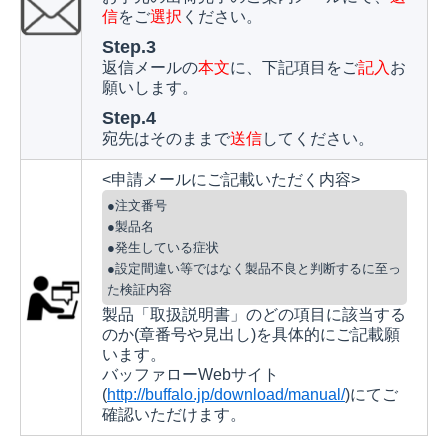
信
をご
選択
ください。
Step.3
返信メールの
本文
に、下記項目をご
記入
お
願いします。
Step.4
宛先はそのままで
送信
してください。
<申請メールにご記載いただく内容>
●注文番号
●製品名
●発生している症状
●設定間違い等ではなく製品不良と判断するに至っ
た検証内容
製品「取扱説明書」のどの項目に該当する
のか(章番号や見出し)を具体的にご記載願
います。
バッファローWebサイト
(
http://buffalo.jp/download/manual/
)にてご
確認いただけます。