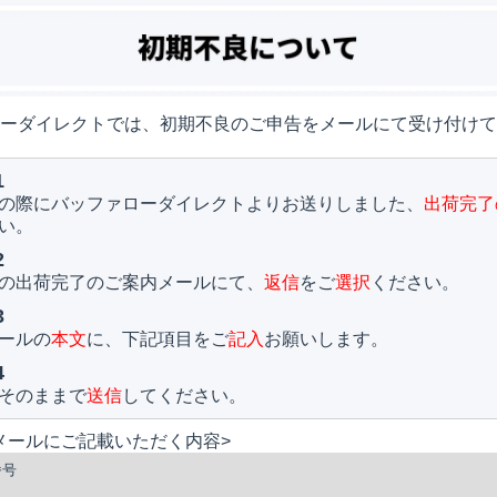
ーダイレクトでは、初期不良のご申告をメールにて受け付けて
1
の際にバッファローダイレクトよりお送りしました、
出荷完了
い。
2
の出荷完了のご案内メールにて、
返信
をご
選択
ください。
3
ールの
本文
に、下記項目をご
記入
お願いします。
4
そのままで
送信
してください。
メールにご記載いただく内容>
番号
名