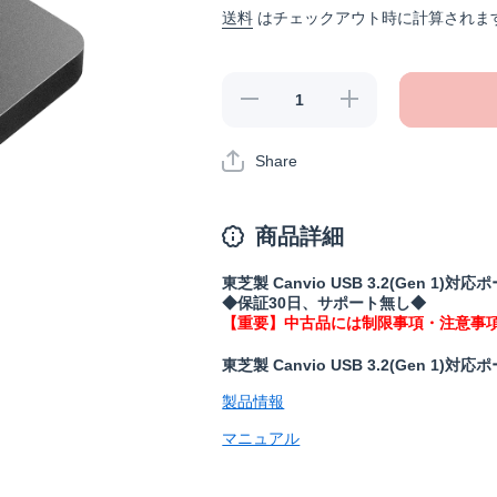
送料
はチェックアウト時に計算されま
【中古・
【中古・
整備済】
整備済】
HD-
HD-
TPA2U3-
TPA2U3-
Share
B/N(保証
B/N(保証
30日)の
30日)の
数量を減
数量を増
らす
やす
商品詳細
東芝製 Canvio USB 3.2(Gen 1)対
◆保証30日、サポート無し◆
【重要】中古品には制限事項・注意事
東芝製 Canvio USB 3.2(Gen 1)対
製品情報
マニュアル