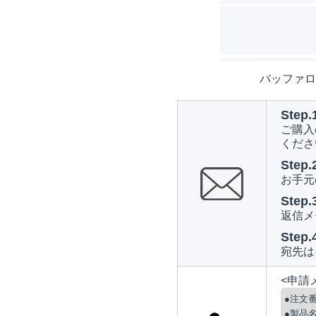
バッファロ
Step.
ご購入
くださ
Step.
お手元
Step.
返信メ
Step.
宛先は
<申請
●注文
●製品