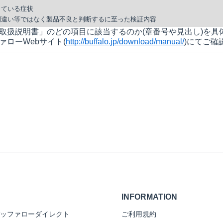
している症状
間違い等ではなく製品不良と判断するに至った検証内容
取扱説明書」のどの項目に該当するのか(章番号や見出し)を具
ァローWebサイト(
http://buffalo.jp/download/manual/
)にてご確
INFORMATION
ッファローダイレクト
ご利用規約