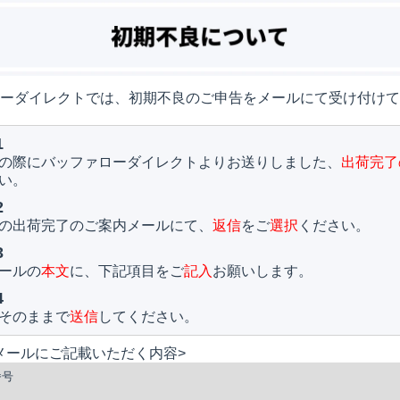
ーダイレクトでは、初期不良のご申告をメールにて受け付けて
1
の際にバッファローダイレクトよりお送りしました、
出荷完了
い。
2
の出荷完了のご案内メールにて、
返信
をご
選択
ください。
3
ールの
本文
に、下記項目をご
記入
お願いします。
4
そのままで
送信
してください。
メールにご記載いただく内容>
番号
名