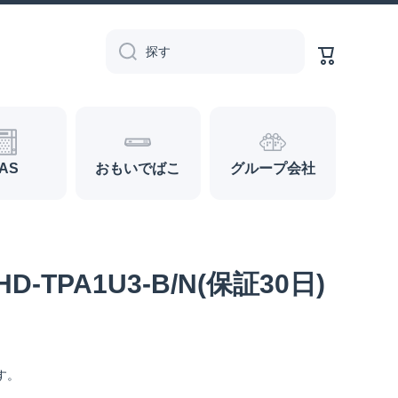
カ
ー
探す
ト
AS
おもいでばこ
グループ会社
TPA1U3-B/N(保証30日)
す。