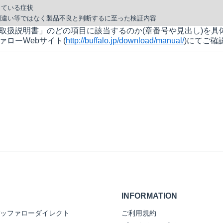
している症状
間違い等ではなく製品不良と判断するに至った検証内容
取扱説明書」のどの項目に該当するのか(章番号や見出し)を具
ァローWebサイト(
http://buffalo.jp/download/manual/
)にてご確
INFORMATION
ッファローダイレクト
ご利用規約