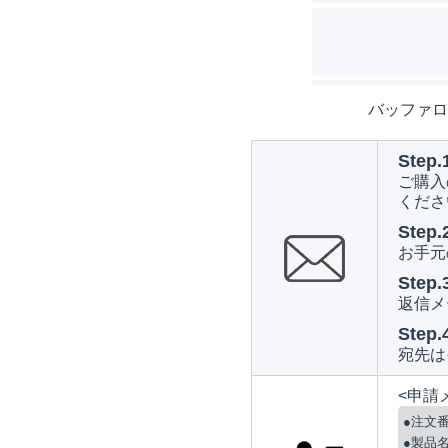
バッファロ
Step.
ご購入
くださ
Step.
お手元
Step.
返信メ
Step.
宛先は
<申請
●注文
●製品