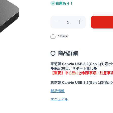
在庫あり！
【中古・
【中古・
整備済】
整備済】
HD-
HD-
TPA1U3-
TPA1U3-
Share
B/N(保証
B/N(保証
30日)の
30日)の
数量を減
数量を増
らす
やす
商品詳細
東芝製 Canvio USB 3.2(Gen 1)対
◆保証30日、サポート無し◆
【重要】中古品には制限事項・注意事
東芝製 Canvio USB 3.2(Gen 1)対
製品情報
マニュアル