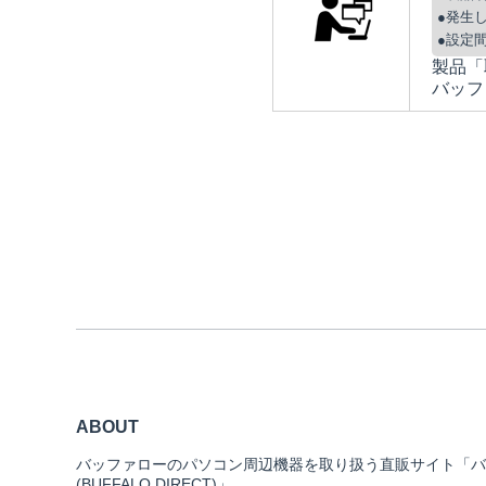
●発生
●設定
製品「
バッフ
ABOUT
バッファローのパソコン周辺機器を取り扱う直販サイト「バ
(BUFFALO DIRECT)」。