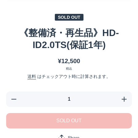
メディア 1 をモーダルで開く
SOLD OUT
《整備済・再生品》HD-
ID2.0TS(保証1年)
¥12,500
税込
送料
はチェックアウト時に計算されます。
《整備済・
《整備済
再生品》
再生品
HD-
HD-
ID2.0TS(保
ID2.0TS
証1年)の数
証1年)の
SOLD OUT
量を減らす
量を増や
Share