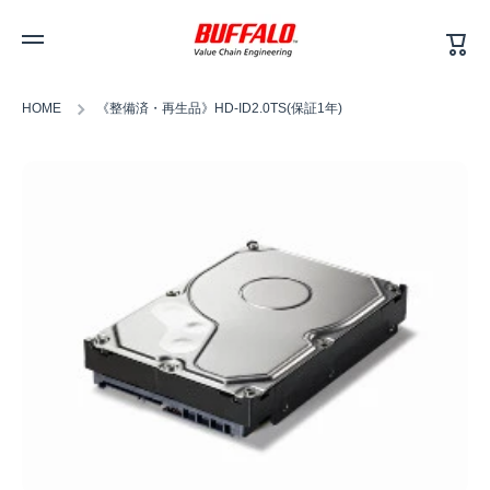
カ
コンテンツへスキップ
ー
ト
HOME
《整備済・再生品》HD-ID2.0TS(保証1年)
商品情報へスキップ