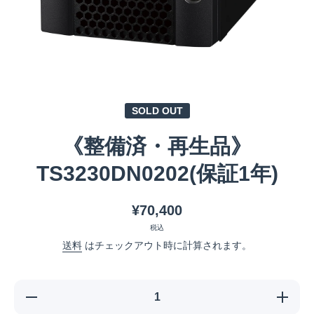
メディア 1 をモーダルで開く
SOLD OUT
《整備済・再生品》
TS3230DN0202(保証1年)
¥70,400
税込
送料
はチェックアウト時に計算されます。
《整備済・再生
《整備
品》
品