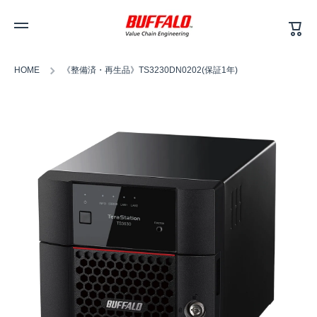
カ
コンテンツへスキップ
ー
ト
HOME
《整備済・再生品》TS3230DN0202(保証1年)
商品情報へスキップ