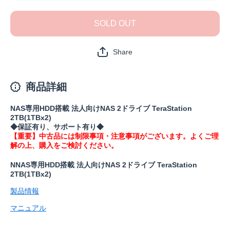
TS3230DN0202(保
TS3230D
証1年)の数量を減
証1年)
SOLD OUT
らす
や
Share
商品詳細
NAS専用HDD搭載 法人向けNAS 2ドライブ TeraStation
2TB(1TBx2)
◆保証有り、サポート有り◆
【重要】中古品には制限事項・注意事項がございます。よくご理
解の上、購入をご検討ください。
NNAS専用HDD搭載 法人向けNAS 2ドライブ TeraStation
2TB(1TBx2)
製品情報
マニュアル