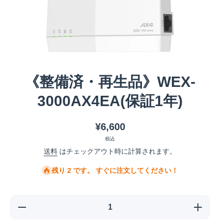
メディア 1 をモーダルで開く
《整備済・再生品》WEX-
3000AX4EA(保証1年)
¥6,600
税込
送料
はチェックアウト時に計算されます。
残り 2 です。 すぐに注文してください！
《整備済・再
《整備
生品》WEX-
生品》W