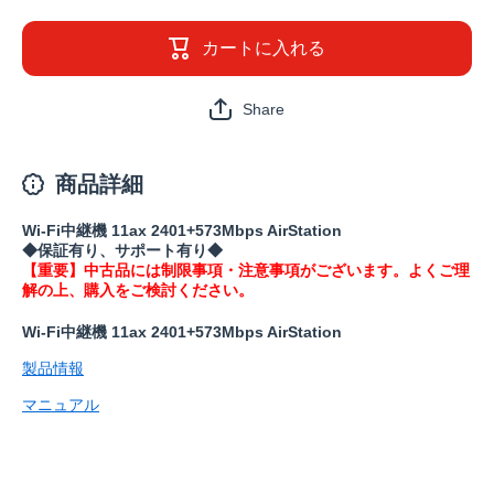
3000AX4EA(保
3000AX4
証1年)の数量
証1年)
カートに入れる
を減らす
を増
Share
商品詳細
Wi-Fi中継機 11ax 2401+573Mbps AirStation
◆保証有り、サポート有り◆
【重要】中古品には制限事項・注意事項がございます。よくご理
解の上、購入をご検討ください。
Wi-Fi中継機 11ax 2401+573Mbps AirStation
製品情報
マニュアル