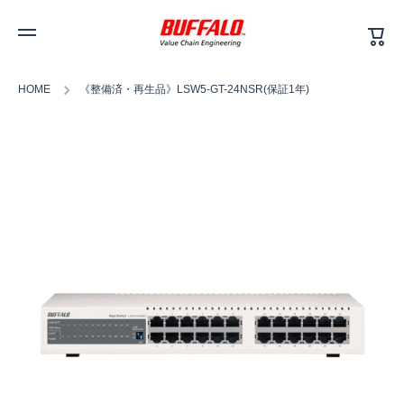
カ
コンテンツへスキップ
ー
ト
HOME
《整備済・再生品》LSW5-GT-24NSR(保証1年)
商品情報へスキップ