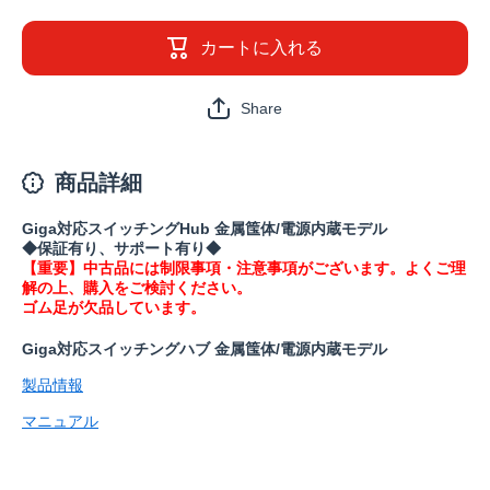
品》
品》
LSW5-
LSW5-
GT-
GT-
カートに入れる
24NSR(保
24NSR(
証1年)の
証1年)の
数量を減
数量を増
Share
らす
やす
商品詳細
Giga対応スイッチングHub 金属筺体/電源内蔵モデル
◆保証有り、サポート有り◆
【重要】中古品には制限事項・注意事項がございます。よくご理
解の上、購入をご検討ください。
ゴム足が欠品しています。
Giga対応スイッチングハブ 金属筺体/電源内蔵モデル
製品情報
マニュアル