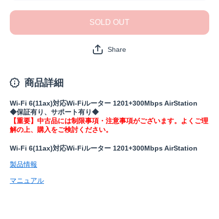
WSR-
WSR-
1500AX2B-
1500AX2
WH(保証1
WH(保証
SOLD OUT
年)の数量
年)の数
を減らす
を増や
Share
商品詳細
Wi-Fi 6(11ax)対応Wi-Fiルーター 1201+300Mbps AirStation
◆保証有り、サポート有り◆
【重要】中古品には制限事項・注意事項がございます。よくご理
解の上、購入をご検討ください。
Wi-Fi 6(11ax)対応Wi-Fiルーター 1201+300Mbps AirStation
製品情報
マニュアル