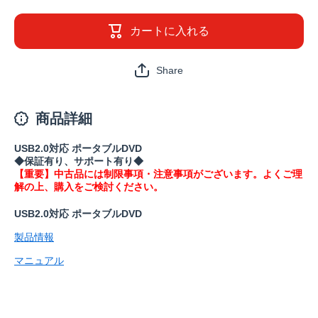
品》
品》
DVSM-
DVSM-
PLS8U2-
PLS8U2-
カートに入れる
BKB(保
BKB(保
証1年)の
証1年)の
数量を減
数量を増
Share
らす
やす
商品詳細
USB2.0対応 ポータブルDVD
◆保証有り、サポート有り◆
【重要】中古品には制限事項・注意事項がございます。よくご理
解の上、購入をご検討ください。
USB2.0対応 ポータブルDVD
製品情報
マニュアル