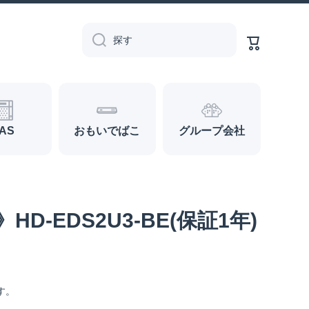
カ
ー
探す
ト
AS
おもいでばこ
グループ会社
D-EDS2U3-BE(保証1年)
す。