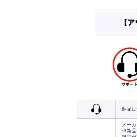
製品に
メーカ
※新品
規定が