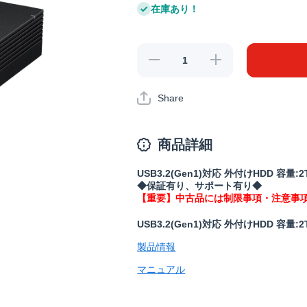
在庫あり！
《整備
《整備
済・再生
済・再生
品》HD-
品》HD-
EDS2U3-
EDS2U3-
Share
BE(保証
BE(保証
1年)の数
1年)の数
量を減ら
量を増や
商品詳細
す
す
USB3.2(Gen1)対応 外付けHDD 容量:2
◆保証有り、サポート有り◆
【重要】中古品には制限事項・注意事
USB3.2(Gen1)対応 外付けHDD 容量:2
製品情報
マニュアル