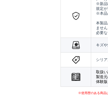
※新品
規定が
※本品
本製品
ません
必要な
キズや
シリア
取扱い
製造元
体験版
※使用歴のある商品