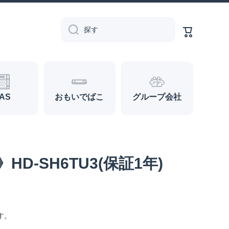
カ
ー
探す
ト
AS
おもいでばこ
グループ会社
D-SH6TU3(保証1年)
す。