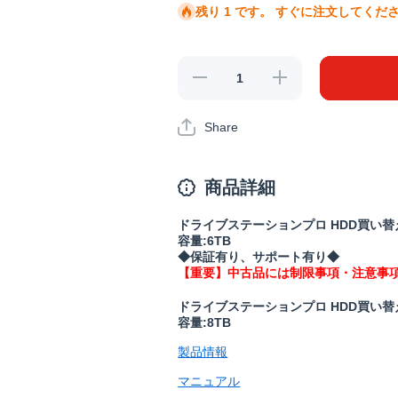
残り 1 です。 すぐに注文してくだ
《整備済・
《整備済・
再生品》
再生品》
HD-
HD-
SH6TU3(保
SH6TU3(保
Share
証1年)の数
証1年)の数
量を減らす
量を増やす
商品詳細
ドライブステーションプロ HDD買い替え推
容量:6TB
◆保証有り、サポート有り◆
【重要】中古品には制限事項・注意事
ドライブステーションプロ HDD買い替え推
容量:8TB
製品情報
マニュアル