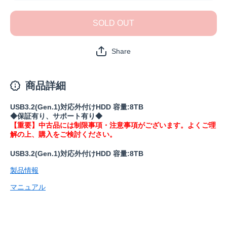
生品》
生品》
HD-
HD-
LE8U3-
LE8U3-
SOLD OUT
BB(保
BB(保
証1年)
証1年)
の数量
の数量
Share
を減ら
を増や
す
す
商品詳細
USB3.2(Gen.1)対応外付けHDD 容量:8TB
◆保証有り、サポート有り◆
【重要】中古品には制限事項・注意事項がございます。よくご理
解の上、購入をご検討ください。
USB3.2(Gen.1)対応外付けHDD 容量:8TB
製品情報
マニュアル