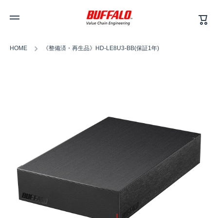
カ
コンテンツへスキップ
ー
ト
HOME
《整備済・再生品》HD-LE8U3-BB(保証1年)
商品情報へスキップ