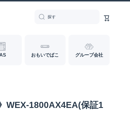
カ
ー
探す
ト
AS
おもいでばこ
グループ会社
EX-1800AX4EA(保証1