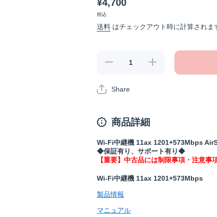
¥4,700
税込
送料
はチェックアウト時に計算されま
《整備済・再
《整備済・再
生品》WEX-
生品》WEX-
1800AX4EA(保
1800AX4EA(保
証1年)の数量
証1年)の数量
Share
を減らす
を増やす
商品詳細
Wi-Fi中継機 11ax 1201+573Mbps AirS
◆保証有り、サポート有り◆
【重要】中古品には制限事項・注意事
Wi-Fi中継機 11ax 1201+573Mbps
製品情報
マニュアル