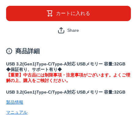
生品》
生品》
RUF3-
RUF3-
AC32G-
AC32G-
カートに入れる
YE(保
YE(保
証1年)
証1年)
の数量
の数量
Share
を減ら
を増や
す
す
商品詳細
USB 3.2(Gen1)Type-C/Type-A対応 USBメモリー 容量:32GB
◆保証有り、サポート有り◆
【重要】中古品には制限事項・注意事項がございます。よくご理
解の上、購入をご検討ください。
USB 3.2(Gen1)Type-C/Type-A対応 USBメモリー 容量:32GB
製品情報
マニュアル