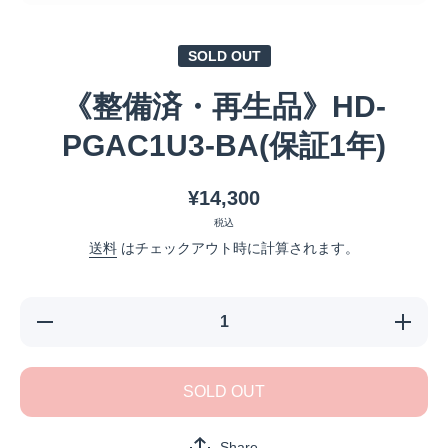
メディア 1 をモーダルで開く
SOLD OUT
《整備済・再生品》HD-
PGAC1U3-BA(保証1年)
¥14,300
税込
送料
はチェックアウト時に計算されます。
《整備
《整備
済・再生
済・再
品》HD-
品》HD-
PGAC1U3-
PGAC1U3
BA(保証1
BA(保証
SOLD OUT
年)の数量
年)の数
を減らす
を増や
Share