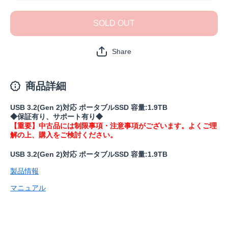
SSD-
SSD-
PGM1.9U3-
PGM1.9U
B(保証1年)
B(保証1
SOLD OUT
の数量を減
の数量を
らす
やす
Share
商品詳細
USB 3.2(Gen 2)対応 ポータブルSSD 容量:1.9TB
◆保証有り、サポート有り◆
【重要】中古品には制限事項・注意事項がございます。よくご理
解の上、購入をご検討ください。
USB 3.2(Gen 2)対応 ポータブルSSD 容量:1.9TB
製品情報
マニュアル