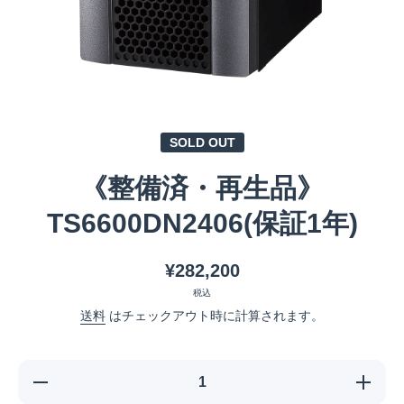
メディア 1 をモーダルで開く
SOLD OUT
《整備済・再生品》
TS6600DN2406(保証1年)
¥282,200
税込
送料
はチェックアウト時に計算されます。
《整備済・再生
《整備
品》
品