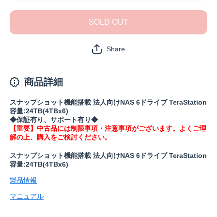
TS6600DN2406(保
TS6600D
証1年)の数量を減
証1年)
SOLD OUT
らす
や
Share
商品詳細
スナップショット機能搭載 法人向けNAS 6ドライブ TeraStation
容量:24TB(4TBx6)
◆保証有り、サポート有り◆
【重要】中古品には制限事項・注意事項がございます。よくご理
解の上、購入をご検討ください。
スナップショット機能搭載 法人向けNAS 6ドライブ TeraStation
容量:24TB(4TBx6)
製品情報
マニュアル