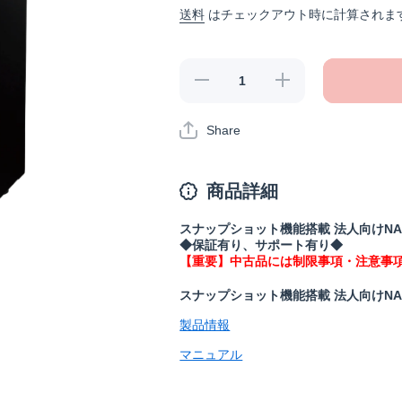
送料
はチェックアウト時に計算されま
《整備済・再生
《整備済・再生
品》
品》
TS6400DN0404(保
TS6400DN0404(保
証1年)の数量を減
証1年)の数量を増
Share
らす
やす
商品詳細
スナップショット機能搭載 法人向けNAS 4ドラ
◆保証有り、サポート有り◆
【重要】中古品には制限事項・注意事
スナップショット機能搭載 法人向けNAS 4ドラ
製品情報
マニュアル