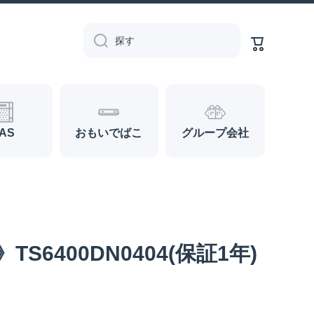
カ
ー
探す
ト
AS
おもいでばこ
グループ会社
S6400DN0404(保証1年)