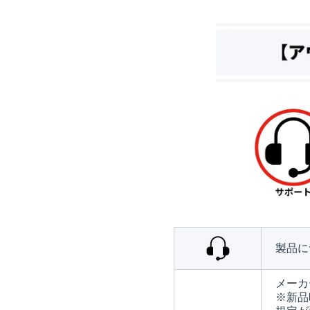
製品に
メーカ
※新品