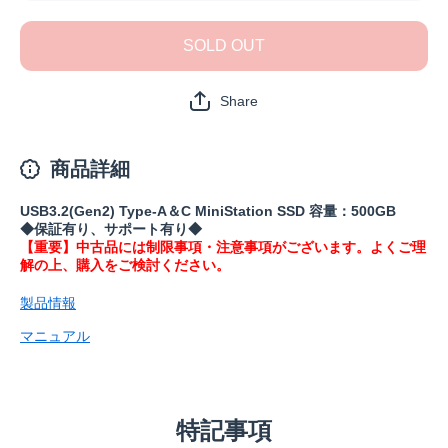
品》SSD-
品》SSD
PH500U3-
PH500U3
BA(保証1
BA(保証
SOLD OUT
年)の数量
年)の数
を減らす
を増やす
Share
商品詳細
USB3.2(Gen2) Type-A＆C MiniStation SSD 容量：500GB
◆保証有り、サポート有り◆
【重要】中古品には制限事項・注意事項がございます。よくご理
解の上、購入をご検討ください。
製品情報
マニュアル
特記事項