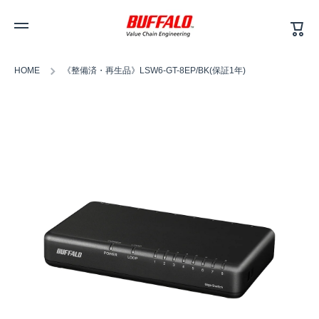
カ
コンテンツへスキップ
ー
ト
HOME
《整備済・再生品》LSW6-GT-8EP/BK(保証1年)
商品情報へスキップ