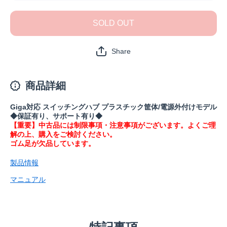
品》
品》
LSW6-GT-
LSW6-GT
8EP/BK(保
8EP/BK(
SOLD OUT
証1年)の数
証1年)の
量を減ら
量を増
す
す
Share
商品詳細
Giga対応 スイッチングハブ プラスチック筐体/電源外付けモデル
◆保証有り、サポート有り◆
【重要】中古品には制限事項・注意事項がございます。よくご理
解の上、購入をご検討ください。
ゴム足が欠品しています。
製品情報
マニュアル