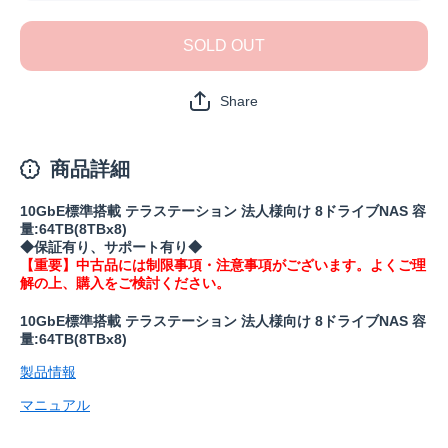
TS5810DN6408(保
TS5810D
証1年)の数量を減
証1年)
SOLD OUT
らす
や
Share
商品詳細
10GbE標準搭載 テラステーション 法人様向け 8ドライブNAS 容
量:64TB(8TBx8)
◆保証有り、サポート有り◆
【重要】中古品には制限事項・注意事項がございます。よくご理
解の上、購入をご検討ください。
10GbE標準搭載 テラステーション 法人様向け 8ドライブNAS 容
量:64TB(8TBx8)
製品情報
マニュアル