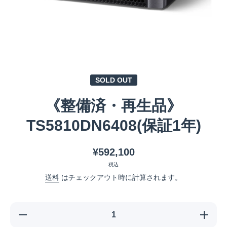
メディア 1 をモーダルで開く
SOLD OUT
《整備済・再生品》
TS5810DN6408(保証1年)
¥592,100
税込
送料
はチェックアウト時に計算されます。
《整備済・再生
《整備
品》
品