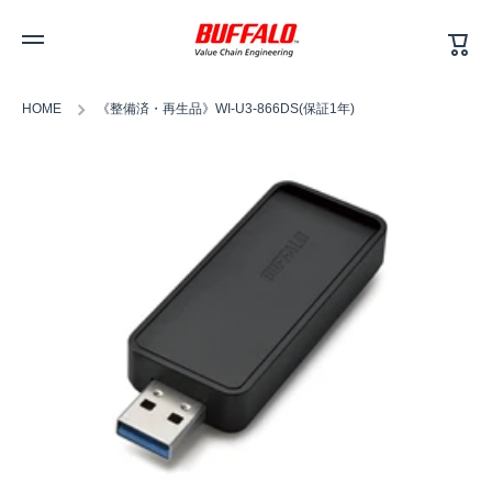
カ
コンテンツへスキップ
ー
ト
HOME
《整備済・再生品》WI-U3-866DS(保証1年)
商品情報へスキップ