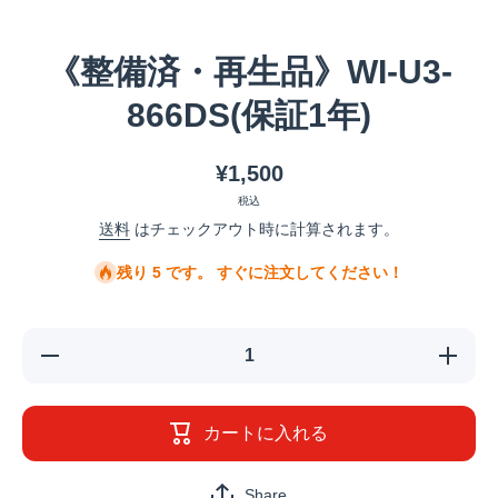
メディア 1 をモーダルで開く
《整備済・再生品》WI-U3-
866DS(保証1年)
¥1,500
税込
送料
はチェックアウト時に計算されます。
残り 5 です。 すぐに注文してください！
《整備
《整備
済・再生
済・再生
品》WI-
品》WI-
U3-
U3-
866DS(保
866DS(保
カートに入れる
証1年)の
証1年)の
数量を減
数量を増
らす
やす
Share