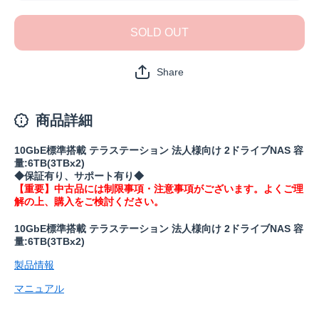
TS5210DN0602(保
TS5210D
証1年)の数量を減
証1年)
SOLD OUT
らす
や
Share
商品詳細
10GbE標準搭載 テラステーション 法人様向け 2ドライブNAS 容
量:6TB(3TBx2)
◆保証有り、サポート有り◆
【重要】中古品には制限事項・注意事項がございます。よくご理
解の上、購入をご検討ください。
10GbE標準搭載 テラステーション 法人様向け 2ドライブNAS 容
量:6TB(3TBx2)
製品情報
マニュアル