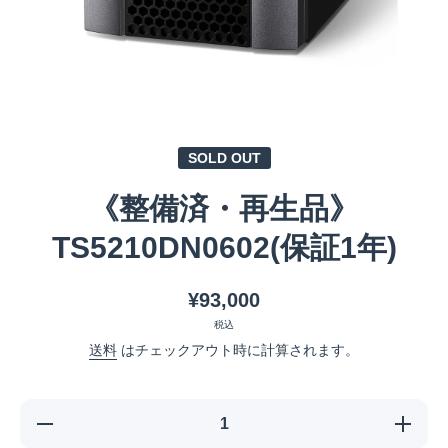
メディア 1 をモーダルで開く
SOLD OUT
《整備済・再生品》
TS5210DN0602(保証1年)
¥93,000
税込
送料
はチェックアウト時に計算されます。
《整備済・再生
《整備
品》
品