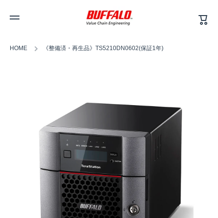
カ
コンテンツへスキップ
ー
ト
HOME
《整備済・再生品》TS5210DN0602(保証1年)
商品情報へスキップ