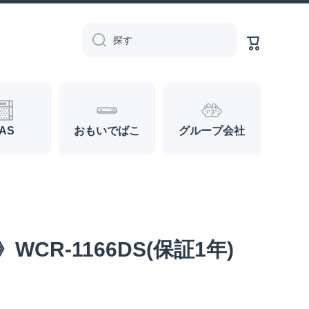
カ
ー
探す
ト
AS
おもいでばこ
グループ会社
CR-1166DS(保証1年)