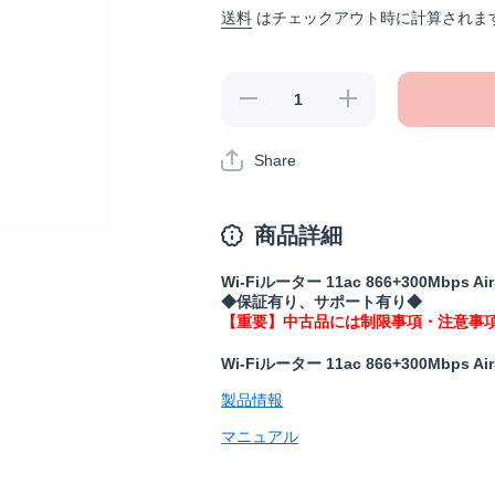
送料
はチェックアウト時に計算されま
《整備
《整備
済・再生
済・再生
品》WCR-
品》WCR-
1166DS(保
1166DS(保
Share
証1年)の
証1年)の
数量を減
数量を増
らす
やす
商品詳細
Wi-Fiルーター 11ac 866+300Mbps Air
◆保証有り、サポート有り◆
【重要】中古品には制限事項・注意事
Wi-Fiルーター 11ac 866+300Mbps Air
製品情報
マニュアル