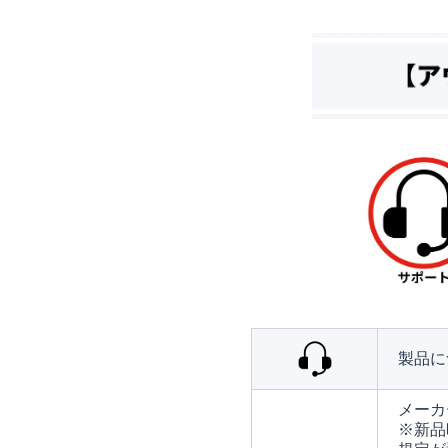
製品に
メーカ
※新品