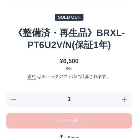
メディア 1 をモーダルで開く
SOLD OUT
《整備済・再生品》BRXL-
PT6U2V/N(保証1年)
¥6,500
税込
送料
はチェックアウト時に計算されます。
《整備済・再
《整備済
生品》BRXL-
生品》BR
PT6U2V/N(保
PT6U2V/
証1年)の数量
証1年)の
SOLD OUT
を減らす
を増や
Share