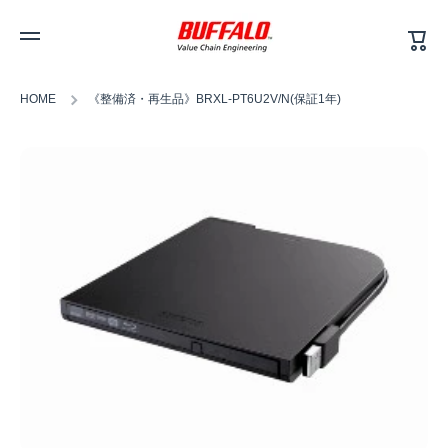
カ
コンテンツへスキップ
ー
ト
HOME
《整備済・再生品》BRXL-PT6U2V/N(保証1年)
商品情報へスキップ