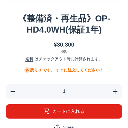
メディア 1 をモーダルで開く
《整備済・再生品》OP-
HD4.0WH(保証1年)
¥30,300
税込
送料
はチェックアウト時に計算されます。
残り 1 です。 すぐに注文してください！
《整備済・
《整備
再生品》
再生品
OP-
OP-
HD4.0WH(保
HD4.0W
証1年)の数
証1年)
カートに入れる
量を減らす
量を増
Share