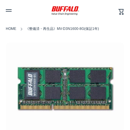
カ
コンテンツへスキップ
ー
ト
HOME
《整備済・再生品》MV-D3N1600-8G(保証1年)
商品情報へスキップ