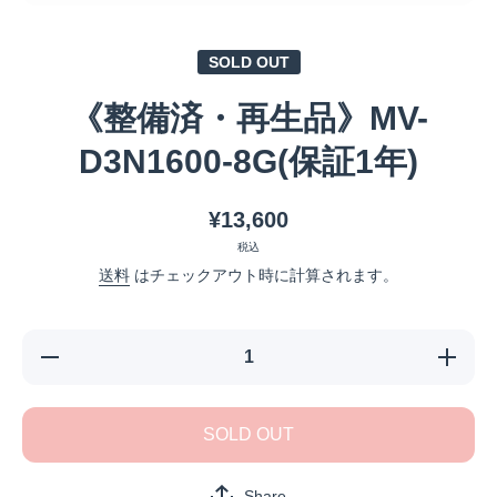
メディア 1 をモーダルで開く
SOLD OUT
《整備済・再生品》MV-
D3N1600-8G(保証1年)
¥13,600
税込
送料
はチェックアウト時に計算されます。
《整備
《整備
済・再生
済・再生
品》MV-
品》MV-
D3N1600-
D3N1600
8G(保証1
8G(保証1
SOLD OUT
年)の数量
年)の数
を減らす
を増やす
Share