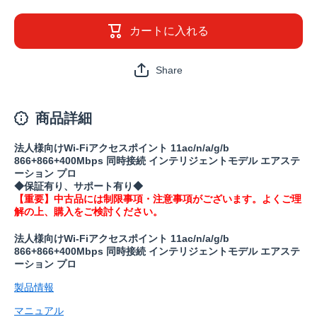
品》
品》
WAPM-
WAPM-
2133TR(保
2133TR(
カートに入れる
証1年)の
証1年)の
数量を減
数量を
らす
やす
Share
商品詳細
法人様向けWi-Fiアクセスポイント 11ac/n/a/g/b
866+866+400Mbps 同時接続 インテリジェントモデル エアステ
ーション プロ
◆保証有り、サポート有り◆
【重要】中古品には制限事項・注意事項がございます。よくご理
解の上、購入をご検討ください。
法人様向けWi-Fiアクセスポイント 11ac/n/a/g/b
866+866+400Mbps 同時接続 インテリジェントモデル エアステ
ーション プロ
製品情報
マニュアル