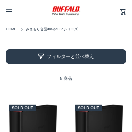
カ
コンテンツへスキップ
ー
ト
HOME
みまもり合図/hd-gdu3dシリーズ
フィルターと並べ替え
5 商品
SOLD OUT
SOLD OUT